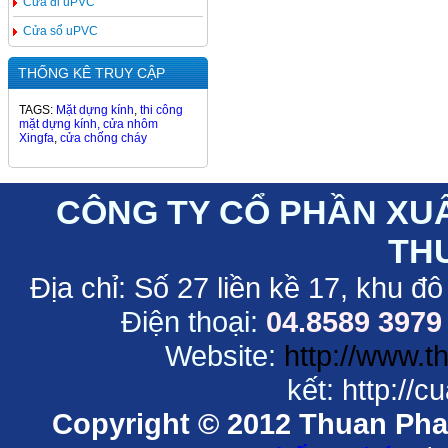
Cửa đi uPVC
Cửa sổ uPVC
THỐNG KÊ TRUY CẬP
TAGS:
Mặt dựng kính
,
thi công
mặt dựng kính,
cửa nhôm
Xingfa
,
cửa chống cháy
CÔNG TY CỔ PHẦN XU
TH
Địa chỉ:
Số 27 liền kề 17, khu đô
Điện thoại:
04.8589 3979
Website:
http://www.
kết:
http://
Copyright © 2012 Thuan Phat