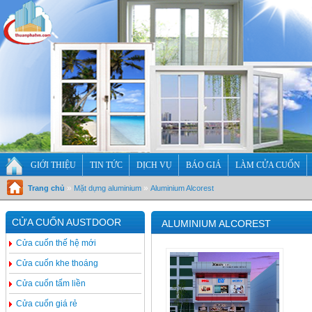
GIỚI THIỆU
TIN TỨC
DỊCH VỤ
BÁO GIÁ
LÀM CỬA CUỐN
»
»
Trang chủ
Mặt dựng aluminium
Aluminium Alcorest
CỬA CUỐN AUSTDOOR
ALUMINIUM ALCOREST
Cửa cuốn thế hệ mới
Cửa cuốn khe thoáng
Cửa cuốn tấm liền
Cửa cuốn giá rẻ