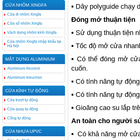
▪ Dây polyguide chạy d
CỬA NHÔM XINGFA
Cửa đi nhôm Xingfa
Đóng mở thuận tiện
Cửa sổ nhôm Xingfa
▪ Sử dụng thuận tiện n
Vách dựng nhôm kính Xingfa
Cửa nhôm Xingfa nhập khẩu tại
▪ Tốc độ mở cửa nhanh 
Hà Nội
▪ Có thể đóng mở cửa 
MẶT DỰNG ALUMINIUM
cuốn.
Aluminium Alcorest
Aluminium trieuchen
▪ Có tính năng tự động
CỬA KÍNH TỰ ĐỘNG
▪ Có tính năng tự động
Cửa trượt tự động
▪ Gioăng cao su lắp tr
Cửa quay tự động
Cổng tự động
An toàn cho người s
CỬA NHỰA UPVC
▪ Có khả năng mở cửa 