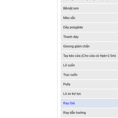
Bềmặt sơn
Màu sắc
Dây polyglide
Thanh đáy
Gioong giảm chấn
Tay kéo cửa (Cho cửa có Hpb>2.5m)
Lô cuốn
Trục cuốn
Pully
Lò xo trợ lực
Ray Giá
Ray dẫn hướng