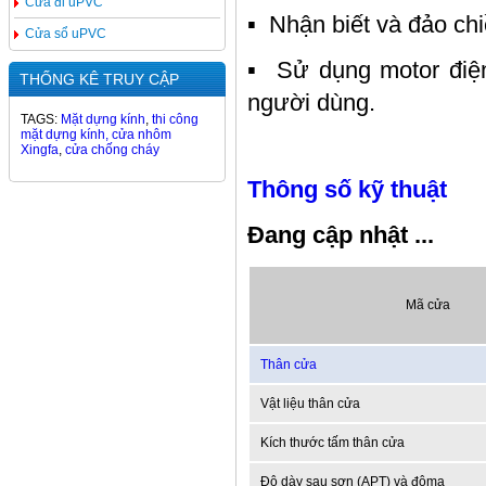
Cửa đi uPVC
▪ Nhận biết và đảo chi
Cửa sổ uPVC
▪ Sử dụng motor điệ
THỐNG KÊ TRUY CẬP
người dùng.
TAGS:
Mặt dựng kính
,
thi công
mặt dựng kính,
cửa nhôm
Xingfa
,
cửa chống cháy
Thông số kỹ thuật
Đang cập nhật ...
Mã cửa
Thân cửa
Vật liệu thân cửa
Kích thước tấm thân cửa
Độ dày sau sơn (APT) và độmạ