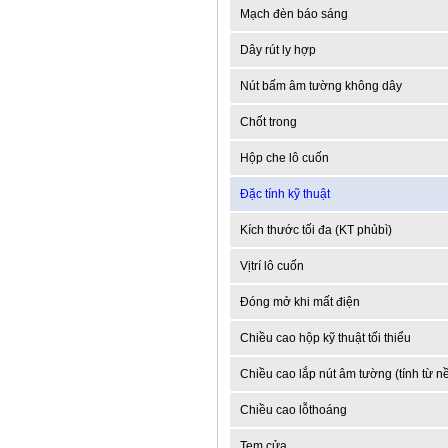
Mạch đèn báo sáng
Dây rút ly hợp
Nút bấm âm tường không dây
Chốt trong
Hộp che lô cuốn
Đặc tính kỹ thuật
Kích thước tối đa (KT phủbì)
Vịtrí lô cuốn
Đóng mở khi mất điện
Chiều cao hộp kỹ thuật tối thiểu
Chiều cao lắp nút âm tường (tính từ n
Chiều cao lỗthoáng
Tem cửa