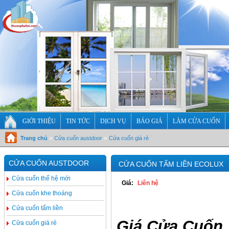
GIỚI THIỆU
TIN TỨC
DỊCH VỤ
BÁO GIÁ
LÀM CỬA CUỐN
»
»
Trang chủ
Cửa cuốn austdoor
Cửa cuốn giá rẻ
CỬA CUỐN AUSTDOOR
CỬA CUỐN TẤM LIỀN ECOLUX
Cửa cuốn thế hệ mới
Giá:
Liên hệ
Cửa cuốn khe thoáng
Cửa cuốn tấm liền
Giá Cửa Cuốn
Cửa cuốn giá rẻ